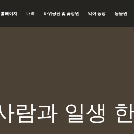
홈페이지
내력
바위공원 및 꽃정원
악어 농장
동물원
사람과 일생 