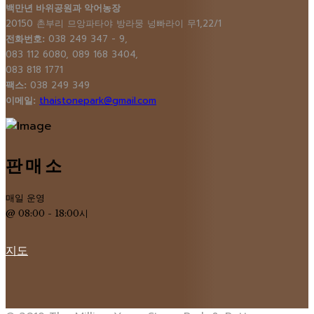
백만년 바위공원과 악어농장
20150 촌부리 므앙파타야 방라뭉 넝빠라이 무1,22/1
전화번호:
038 249 347 - 9,
083 112 6080, 089 168 3404,
083 818 1771
팩스:
038 249 349
이메일:
thaistonepark@gmail.com
판매소
매일 운영
@ 08:00 - 18:00시
지도