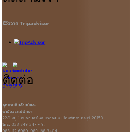
รีวิวจาก Tripadvisor
ติดต่อ
อุทยานหินล้านปีและ
ฟาร์มจระเข้พัทยา
22/1 หมู่ 1 หนองปลาไหล บางละมุง เมืองพัทยา ชลบุรี 20150
โทร:
038 249 347 - 9,
083 112 6080, 089 168 3404,