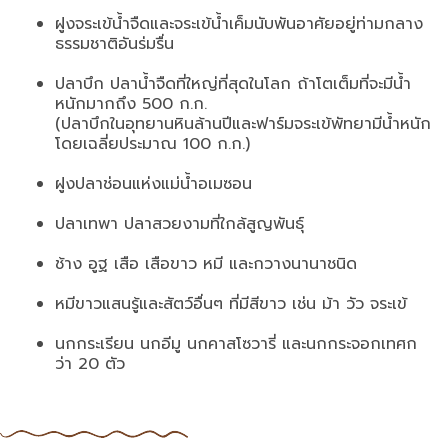
ฝูงจระเข้น้ำจืดและจระเข้น้ำเค็มนับพันอาศัยอยู่ท่ามกลาง
ธรรมชาติอันร่มรื่น
ปลาบึก ปลาน้ำจืดที่ใหญ่ที่สุดในโลก ถ้าโตเต็มที่จะมีน้ำ
หนักมากถึง 500 ก.ก.
(ปลาบึกในอุทยานหินล้านปีและฟาร์มจระเข้พัทยามีน้ำหนัก
โดยเฉลี่ยประมาณ 100 ก.ก.)
ฝูงปลาช่อนแห่งแม่น้ำอเมซอน
ปลาเทพา ปลาสวยงามที่ใกล้สูญพันธุ์
ช้าง อูฐ เสือ เสือขาว หมี และกวางนานาชนิด
หมีขาวแสนรู้และสัตว์อื่นๆ ที่มีสีขาว เช่น ม้า วัว จระเข้
นกกระเรียน นกอีมู นกคาสโซวารี่ และนกกระจอกเทศก
ว่า 20 ตัว