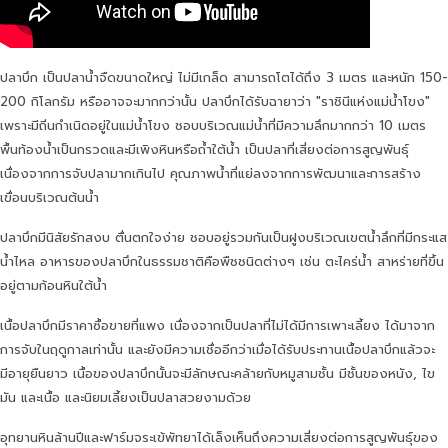
ปลาบึก เป็นปลาน้ำจืดขนาดใหญ่ ไม่มีเกล็ด สามารถโตได้ถึง 3 เมตร และหนัก 150-
200 กิโลกรัม หรืออาจจะมากกว่านั้น ปลาบึกได้รับฉายาว่า "ราชินีแห่งแม่น้ำโขง"
เพราะมีถิ่นกำเนิดอยู่ในแม่น้ำโขง ชอบบริเวณแม่น้ำที่มีความลึกมากกว่า 10 เมตร
พื้นท้องน้ำเป็นกรวดและมีเพิงหินหรือถ้ำใต้น้ำ เป็นปลาที่เสี่ยงต่อการสูญพันธุ์
เนื่องจากการจับปลามากเกินไป คุณภาพน้ำที่แย่ลงจากการพัฒนาและการสร้าง
เขื่อนบริเวณต้นน้ำ
ปลาบึกมีนิสัยรักสงบ ตื่นตกใจง่าย ชอบอยู่รวมกันเป็นฝูงบริเวณเขตน้ำลึกที่มีกระแส
น้ำไหล อาหารของปลาบึกในธรรมชาติคือพืชชนิดต่างๆ เช่น ตะไคร่น้ำ สาหร่ายที่ขึ้น
อยู่ตามก้อนหินใต้น้ำ
เนื้อปลาบึกมีราคาซื้อขายที่แพง เนื่องจากเป็นปลาที่ไม่ได้มีการเพาะเลี้ยง ได้มาจาก
การจับในฤดูกาลเท่านั้น และยังมีความเชื่ออีกว่าเมื่อได้รับประทานเนื้อปลาบึกแล้วจะ
มีอายุยืนยาว เนื้อของปลาบึกนั้นจะมีลักษณะคล้ายกับหมูสามชั้น มีชั้นของหนัง, ไข
มัน และเนื้อ และนิยมเลี้ยงเป็นปลาสวยงามด้วย
อุทยานหินล้านปีและฟาร์มจระเข้พัทยาได้เล็งเห็นถึงความเสี่ยงต่อการสูญพันธุ์ของ