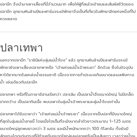
ปลาบึก จึงนำมาเพาะเลี้ยงที่นี่จำนวนมาก เพื่อให้ผู้ที่สนใจเข้าชมและสัมผัสชีวิตของ
ปลาบึก อุทยานหินล้านปีและฟาร์มจระเข้พัทยาจึงเป็นที่เที่ยวในพัทยาอีกแห่งหนึ่งที่ไม่
ควรพลาด
ปลาเทพา
นอกจากปลาบึก “ราชินีแห่งลุ่มแม่น้ำโขง” แล้ว อุทยานหินล้านปีและฟาร์มจระเข้
พัทยายังเพาะเลี้ยงปลาเทพาหรือ “เจ้าแห่งแม่น้ำเจ้าพระยา” อีกด้วย ซึ่งในปัจจุบัน
หาได้ยากมากในแหล่งน้ำธรรมชาติ เนื่องจากการทำประมงเกินขนาดและมลพิษทาง
น้ำ เช่นเดียวกับปลาบึก
ปลาเทพา หรือที่ในภาษาอีสานเรียกว่า ปลาเลิม เป็นปลาน้ำจืดขนาดใหญ่ ไม่มีเกล็ด
ปากกว้าง เป็นปลากินเนื้อ พบเฉพาะในลุ่มน้ำเจ้าพระยาและลุ่มน้ำโขงเท่านั้น
ปลาเทพาได้รับฉายาว่า "เจ้าแห่งแม่น้ำเจ้าพระยา" เนื่องจากเป็นปลาที่มีขนาดใหญ่
ที่สุดในลุ่มแม่น้ำสายนี้ โดยเมื่อโตเต็มที่จะมีขนาดลำตัวยาวประมาณ 1–1.25 เมตร
ขนาดใหญ่สุดพบยาวกว่า 3 เมตร และมีน้ำหนักมากกว่า 100 กิโลกรัม ทั้งยังมี
ลักษณะโดดเด่นตรงที่มีก้านครีบขนาดใหญ่และปลายครีบเป็นเส้นยาว เวลาว่ายน้ำจะ