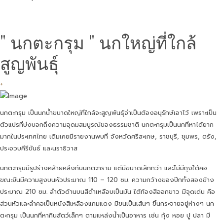
" นกตะกรุม " นกใหญ่ที่ใกล้
สูญพันธุ์
+
นกตะกรุม เป็นนกน้ำขนาดใหญ่ที่ใกล้จะสูญพันธุ์จำเป็นต้องอนุรักษ์เอาไว้ เพราะเป็น
ตัวแปรที่บ่งบอกถึงความอุดมสมบูรณ์ของธรรมชาติ นกตะกรุมเป็นนกที่หาได้ยาก
มากในประเทศไทย เดิมเคยมีรายงานพบที่ จังหวัดศรีสะเกษ, ราชบุรี, ชุมพร, ตรัง,
ประจวบคีรีขันธ์ และนราธิวาส
นกตะกรุมมีรูปร่างคล้ายคลึงกับนกตะกราม แต่มีขนาดเล็กกว่า และไม่มีถุงใต้คอ
ขณะยืนมีความสูงบนหัวประมาณ 110 – 120 ซม. ความกว้างของปีกทั้งสองข้าง
ประมาณ 210 ซม. ลำตัวด้านบนสีดำเหลือบเป็นมัน ใต้ท้องสีออกขาว มีจุดเด่น คือ
ส่วนหัวและลำคอเป็นหนังสีเหลืองแกมแดง มีขนเป็นเส้นๆ ขึ้นกระจายอยู่ห่างๆ นก
ตะกรุม เป็นนกที่หากินสัตว์เล็กๆ ตามแหล่งน้ำเป็นอาหาร เช่น กุ้ง หอย ปู ปลา มี