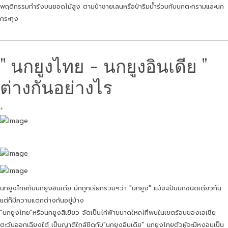
พฤติกรรมทำรังบนยอดไม้สูง ตามป่าชายเลนหรือป่าริมน้ำร่วมกับนกตะกรามและนก
กระทุง
" นกยูงไทย - นกยูงอินเดีย "
ต่างกันอย่างไร
+
นกยูงไทยกับนกยูงอินเดีย มักถูกเรียกรวมๆว่า "นกยูง" แม้จะเป็นนกชนิดเดียวกัน
แต่ก็มีความแตกต่างกันอยู่บ้าง
"นกยูงไทย"หรือนกยูงสีเขียว จัดเป็นไก่ฟ้าขนาดใหญ่ที่พบในเขตร้อนของเอเชีย
ตะวันออกเฉียงใต้ เป็นญาติใกล้ชิดกับ"นกยูงอินเดีย" นกยูงไทยตัวผู้จะมีหงอนเป็น