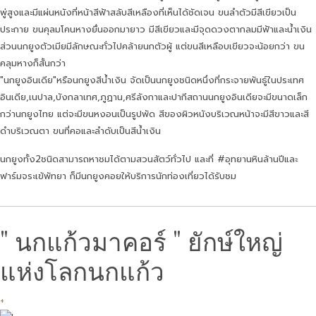
พู่สูงและมีแผ่นหนังที่หน้าสีฟ้าสลับสีเหลืองที่เห็นได้ชัดเจน ขนลำตัวมีสีเขียวเป็น
ประกาย ขนคุลมโคนหางยื่นออกมายาว มีสีเขียวและมีจุดดวงตากลมมีฟ้าและน้ำเงิน
ส่วนนกยูงตัวเมียมีลักษณะทั่วไปคล้ายนกตัวผู้ แต่ขนสีเหลือบเขียวจะน้อยกว่า ขน
คลุมหางก็สั้นกว่า
"นกยูงอินเดีย"หรือนกยูงสีน้ำเงิน จัดเป็นนกยูงชนิดหนึ่งที่กระจายพันธู์ในประเทศ
อินเดีย,เนปาล,บังกลาเทศ,ภูฏาน,ศรีลังกาและปากีสถานนกยูงอินเดียจะมีขนาดเล็ก
กว่านกยูงไทย แต่จะมีขนหงอนเป็นรูปพัด สีของผิวหนังบริเวณหน้าจะมีสีขาวและสี
ดำบริเวณตา ขนที่คอและลำดับเป็นสีน้ำเงิน
นกยูงทั้ง2ชนิดสามารถหาชมได้ตามสวนสัตว์ทั่วไป และที่ #อุทยานหินล้านปีและ
ฟาร์มจระเข้พัทยา ก็มีนกยูงคอยให้บริการนักท่องเที่ยวได้รับชม
" นกแก้วมาคอร์ " ยักษ์ใหญ่
แห่งโลกนกแก้ว
+