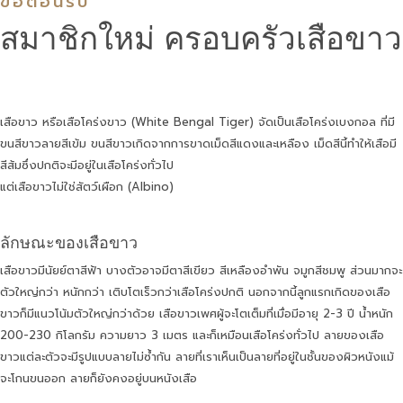
ขอต้อนรับ
สมาชิกใหม่ ครอบครัวเสือขาว
เสือขาว หรือเสือโคร่งขาว (White Bengal Tiger) จัดเป็นเสือโคร่งเบงกอล ที่มี
ขนสีขาวลายสีเข้ม ขนสีขาวเกิดจากการขาดเม็ดสีแดงและเหลือง เม็ดสีนี้ทำให้เสือมี
สีส้มซึ่งปกติจะมีอยู่ในเสือโคร่งทั่วไป
แต่เสือขาวไม่ใช่สัตว์เผือก (Albino)
ลักษณะของเสือขาว
เสือขาวมีนัยย์ตาสีฟ้า บางตัวอาจมีตาสีเขียว สีเหลืองอำพัน จมูกสีชมพู ส่วนมากจะ
ตัวใหญ่กว่า หนักกว่า เติบโตเร็วกว่าเสือโคร่งปกติ นอกจากนี้ลูกแรกเกิดของเสือ
ขาวก็มีแนวโน้มตัวใหญ่กว่าด้วย เสือขาวเพศผู้จะโตเต็มที่เมื่อมีอายุ 2-3 ปี น้ำหนัก
200-230 กิโลกรัม ความยาว 3 เมตร และก็เหมือนเสือโคร่งทั่วไป ลายของเสือ
ขาวแต่ละตัวจะมีรูปแบบลายไม่ซ้ำกัน ลายที่เราเห็นเป็นลายที่อยู่ในชั้นของผิวหนังแม้
จะโกนขนออก ลายก็ยังคงอยู่บนหนังเสือ