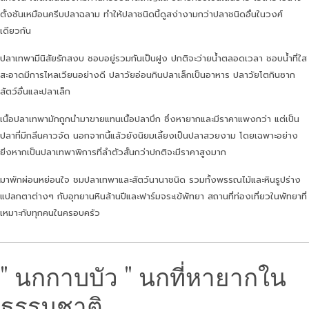
ตั้งชันเหมือนครีบปลาฉลาม ทำให้ปลาชนิดนี้ดูสง่างามกว่าปลาชนิดอื่นในวงศ์
เดียวกัน
ปลาเทพามีนิสัยรักสงบ ชอบอยู่รวมกันเป็นฝูง ปกติจะว่ายน้ำตลอดเวลา ชอบน้ำที่ใส
สะอาดมีการไหลเวียนอย่างดี ปลาวัยอ่อนกินปลาเล็กเป็นอาหาร ปลาวัยโตกินซาก
สัตว์อื่นและปลาเล็ก
เนื้อปลาเทพามักถูกนำมาขายแทนเนื้อปลาบึก ซึ่งหายากและมีราคาแพงกว่า แต่เป็น
ปลาที่มีกลิ่นคาวจัด นอกจากนี้แล้วยังนิยมเลี้ยงเป็นปลาสวยงาม โดยเฉพาะอย่าง
ยิ่งหากเป็นปลาเทพาพิการที่ลำตัวสั้นกว่าปกติจะมีราคาสูงมาก
มาพักผ่อนหย่อนใจ ชมปลาเทพาและสัตว์นานาชนิด รวมทั้งพรรณไม้และหินรูปร่าง
แปลกตาต่างๆ กับอุทยานหินล้านปีและฟาร์มจระเข้พัทยา สถานที่ท่องเที่ยวในพัทยาที่
เหมาะกับทุกคนในครอบครัว
" นกกาบบัว " นกที่หายากใน
ธรรมชาติ