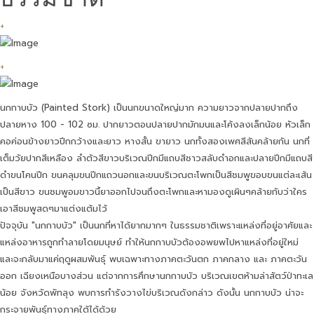
+
+
นกกาบบัว (Painted Stork) เป็นนกขนาดใหญ่มาก ความยาวจากปลายปากถึง
ปลายหาง 100 - 102 ซม. ปากยาวตอนปลายปากมักมนและโค้งลงเล็กน้อย หัวเล็ก
คอค่อนข้างยาวปีกกว้างและยาว หางสั้น ขายาว นกทั้งสองเพศสีสันคล้ายกัน นกที่
เต็มวัยปากสีเหลือง ลำตัวสีขาวบริเวณปีกมีแถบสีชาวสลับดำอกและปลายปีกมีแถบสี
ดำขนโคนปีก ขนคลุมขนปีกแถวนอกและขนบริเวณตะโพกเป็นสีชมพูขอบขนแต่ละเส้น
เป็นสีขาว ขนชมพูอมขาวนี้ยาออกไปจนถึงตะโพกและหามองดูเผินๆคล้ายกับว่าใคร
เอาสีชมพูสดๆมาแต่งแต้มไว้
ปัจจุบัน "นกกาบบัว" เป็นนกที่หาได้ยากมากๆ ในธรรมชาติเพราะแหล่งที่อยู่อาศัยและ
แหล่งอาหารถูกทำลายโดยมนุษย์ ทำให้นกกาบบัวต้องอพยพไปหาแหล่งที่อยู่ใหม่
และจะกลับมาแค่ฤดูผสมพันธุ์ พบเฉพาะทางภาคตะวันตก ภาคกลาง และ ภาคตะวัน
ออก เฉียงเหนือบางส่วน แต่จากการศึกษานกกาบบัว บริเวณเขตห้ามล่าสัตว์ป่าทะเล
น้อย จังหวัดพัทลุง พบการทำรังวางไข่บริเวณดังกล่าว ดังนั้น นกกาบบัว น่าจะ
กระจายพันธุ์ทางภาคใต้ได้ด้วย